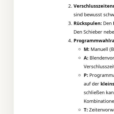
Verschlusszeiten
sind bewusst schw
Rückspulen:
Den
Den Schieber nebe
Programmwahlr
M:
Manuell (B
A:
Blendenvorw
Verschlusszei
P:
Programmau
auf der
klein
schließen kan
Kombinatione
T:
Zeitenvorwa