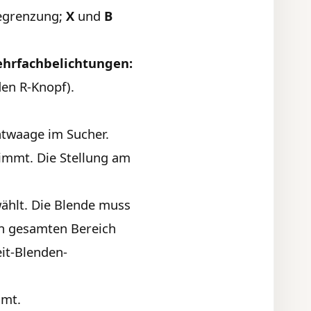
Begrenzung;
X
und
B
hrfachbelichtungen:
en R-Knopf).
htwaage im Sucher.
immt. Die Stellung am
hlt. Die Blende muss
den gesamten Bereich
it-Blenden-
mmt.