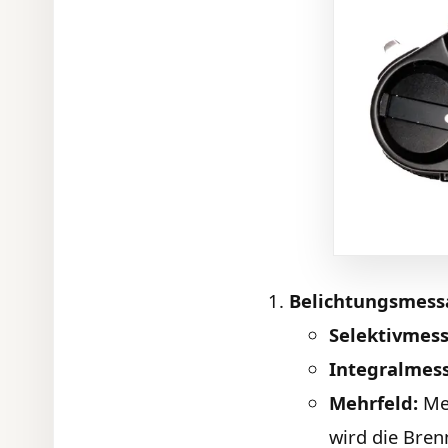
Belichtungsmessa
Selektivmes
Integralmes
Mehrfeld:
Meh
wird die Bren