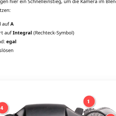
igen hier ein Schnelleinstieg, um die Kamera im Bl
tzen:
 auf
A
rt auf
Integral
(Rechteck-Symbol)
ad:
egal
slösen