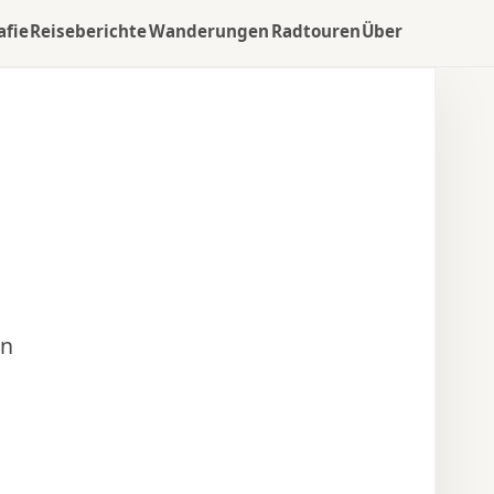
afie
Reiseberichte
Wanderungen
Radtouren
Über
nn