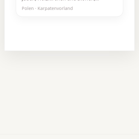
Vertreibung und Krieg.
Polen · Karpatenvorland