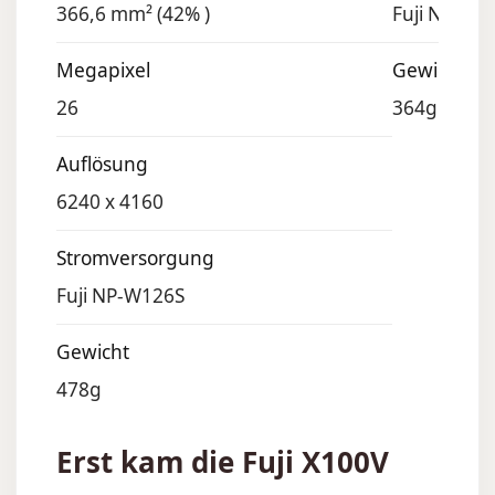
366,6 mm² (42% )
Fuji NP-W1
Megapixel
Gewicht
26
364g (ohne 
Auflösung
6240 x 4160
Stromversorgung
Fuji NP-W126S
Gewicht
478g
Erst kam die Fuji X100V