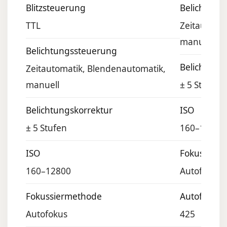
Blitzsteuerung
Belichtung
TTL
Zeitautoma
manuell
Belichtungssteuerung
Belichtung
Zeitautomatik, Blendenautomatik,
manuell
± 5 Stufen
Belichtungskorrektur
ISO
± 5 Stufen
160–12800
ISO
Fokussier
160–12800
Autofokus
Fokussiermethode
Autofokus
Autofokus
425