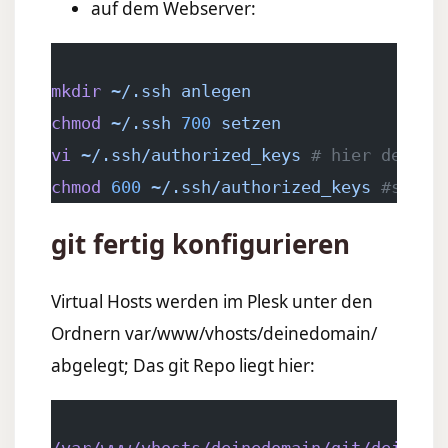
auf dem Webserver:
mkdir
 ~/.ssh
 anlegen
chmod
 ~/.ssh
 700
 setzen
vi
 ~/.ssh/authorized_keys
 # hier den In
chmod
 600
 ~/.ssh/authorized_keys
 #ssh t
git fertig konfigurieren
Virtual Hosts werden im Plesk unter den
Ordnern var/www/vhosts/deinedomain/
abgelegt; Das git Repo liegt hier:
/var/www/vhosts/deinedomain/git/deinedo