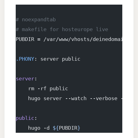
# noexpandtab
# makefile for hosteurope live 
PUBDIR = /var/www/vhosts/deinedomain/ht
.PHONY
: server public 
server
: 
    rm -rf public
    hugo server --watch --verbose -D -F
public
: 
    hugo -d 
${
PUBDIR
}