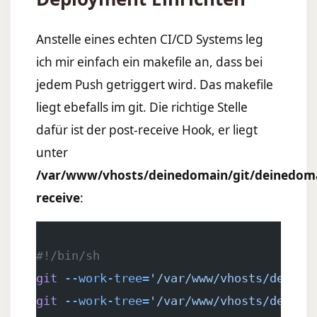
Anstelle eines echten CI/CD Systems leg
ich mir einfach ein makefile an, dass bei
jedem Push getriggert wird. Das makefile
liegt ebefalls im git. Die richtige Stelle
dafür ist der post-receive Hook, er liegt
unter
/var/www/vhosts/deinedomain/git/deinedom
receive
:
#!/bin/sh
git
 --work-tree=
'/var/www/vhosts/deined
git
 --work-tree=
'/var/www/vhosts/deined