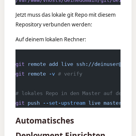
Jetzt muss das lokale git Repo mit diesem
Repository verbunden werden:
Auf deinem lokalen Rechner:
git
 remote
 add
 live
 ssh://deinuser@dein
git
 remote
 -v
 # verify
# lokales Repo in den Master auf dem Se
git
 push
 --set-upstream
 live
 master
Automatisches
Deployment Einrichten