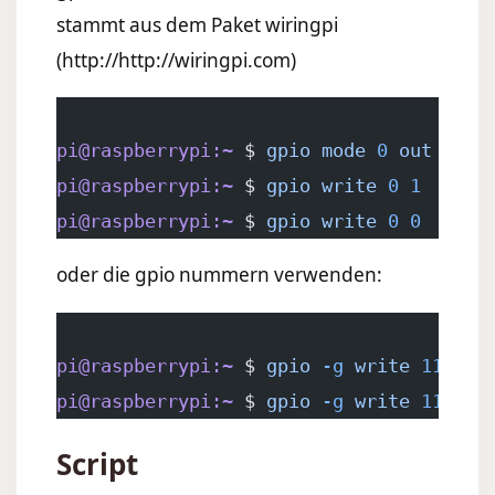
stammt aus dem Paket wiringpi
(
http://http://wiringpi.com
)
pi@raspberrypi:~
 $ 
gpio
 mode
 0
 out
pi@raspberrypi:~
 $ 
gpio
 write
 0
 1
pi@raspberrypi:~
 $ 
gpio
 write
 0
 0
oder die gpio nummern verwenden:
pi@raspberrypi:~
 $ 
gpio
 -g
 write
 11
 1
pi@raspberrypi:~
 $ 
gpio
 -g
 write
 11
 0
Script