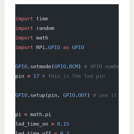
import
 time
import
 random
import
 math
import
 RPi.
GPIO
 as
 GPIO
GPIO
.setmode(
GPIO
.
BCM
) 
# GPIO numbering
pin 
=
 17
 # this is the led pin
GPIO
.setup(pin, 
GPIO
.
OUT
) 
# use it as a
pi 
=
 math.pi
led_time_on 
=
 0.15
led_time_off 
=
 0.2