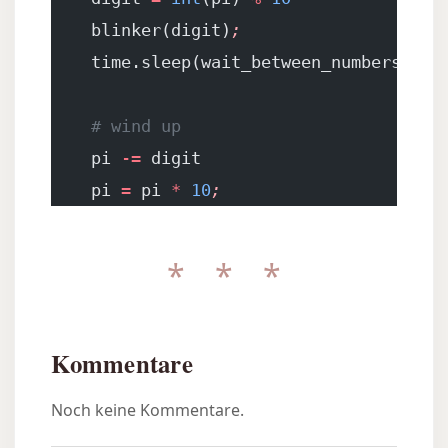
    blinker(digit)
;
    time.sleep(wait_between_numbers)
;
    # wind up
    pi 
-=
 digit
    pi 
=
 pi 
*
 10
;
* * *
Kommentare
Noch keine Kommentare.