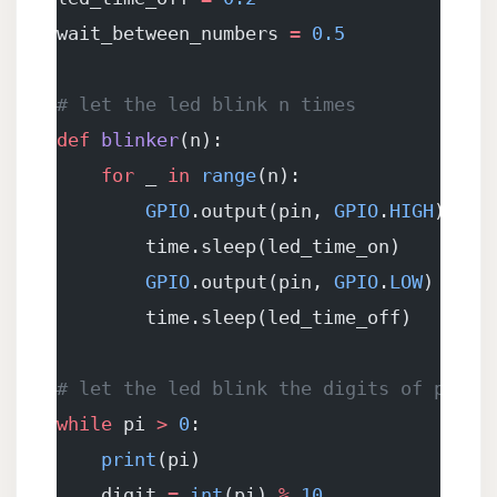
wait_between_numbers 
=
 0.5
# let the led blink n times
def
 blinker
(n):
    for
 _ 
in
 range
(n):
        GPIO
.output(pin, 
GPIO
.
HIGH
)
        time.sleep(led_time_on)
        GPIO
.output(pin, 
GPIO
.
LOW
)
        time.sleep(led_time_off)
# let the led blink the digits of pi
while
 pi 
>
 0
:
    print
(pi)
    digit 
=
 int
(pi) 
%
 10